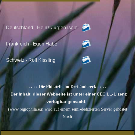
Deutschland - Heinz-Jürgen Isele
Frankreich - Egon Habe
Schweiz -
Rolf Kissling
. . : :
Die Philatelie im Dreiländereck
: : . .
Der Inhalt dieser Webseite ist unter einer CECILL-Lizenz
verfügbar gemacht.
(www.regiophila.eu) wird auf einem semi-dedizierten Server gehostet
Nuxit