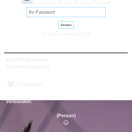
Senden
[Passwort verloren?
]
8218384 Besucher
19 Online-Besucher
19 Mitglieder
Verbunden:
(Person)