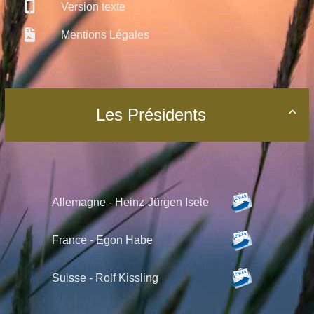
Version texte
Mentions Légales
Les Présidents

Allemagne - Heinz-Jürgen Isele
France - Egon Habe
Suisse -
Rolf Kissling