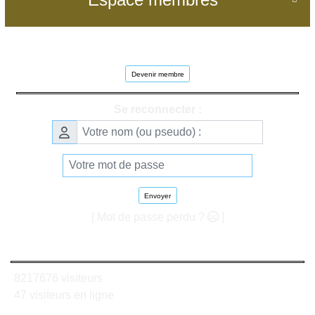
Devenir membre
Se reconnecter :
Envoyer
[ Mot de passe perdu ?
]
8217676 visiteurs
47 visiteurs en ligne