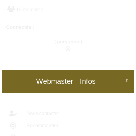
19 membres
Connectés :
( personne )
Webmaster - Infos

Nous contacter
Recommander