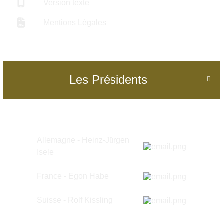
Version texte
Mentions Légales
Les Présidents

Allemagne - Heinz-Jürgen
Isele
France - Egon Habe
Suisse -
Rolf Kissling