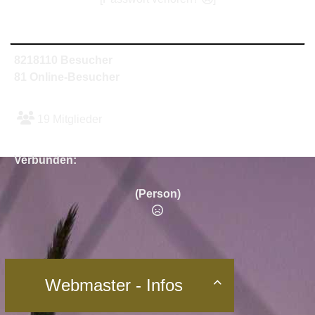
8218110 Besucher
81 Online-Besucher
19 Mitglieder
Verbunden:
(Person)
Webmaster - Infos
