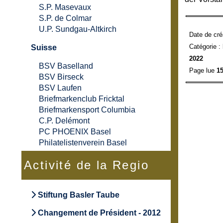
S.P. Masevaux
S.P. de Colmar
U.P. Sundgau-Altkirch
Date de cré
Catégorie :
Suisse
2022
BSV Baselland
Page lue
15
BSV Birseck
BSV Laufen
Briefmarkenclub Fricktal
Briefmarkensport Columbia
C.P. Delémont
PC PHOENIX Basel
Philatelistenverein Basel
Activité de la Regio
Stiftung Basler Taube
Changement de Président - 2012