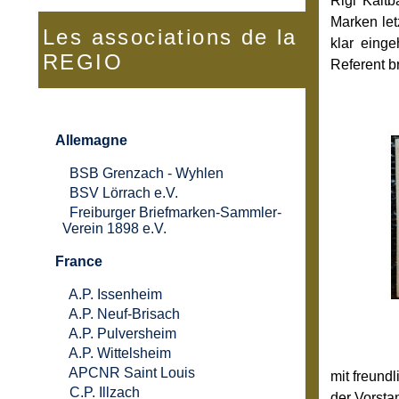
Rigi Kaltb
Marken let
Les associations de la
klar einge
REGIO
Referent b
Allemagne
BSB Grenzach - Wyhlen
BSV Lörrach e.V.
Freiburger Briefmarken-Sammler-
Verein 1898 e.V.
France
A.P. Issenheim
A.P. Neuf-Brisach
A.P. Pulversheim
A.P. Wittelsheim
APCNR Saint Louis
mit freund
C.P. Illzach
der Vorsta