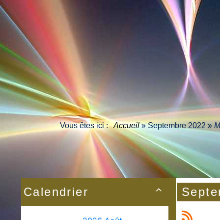
Vous êtes ici :
Accueil
»
Septembre 2022
»
M
Calendrier
Septe
