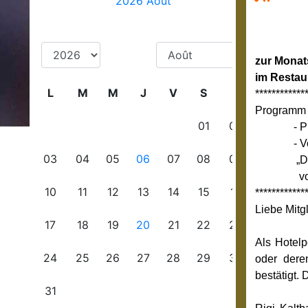
zur Monat
im Restaur
************
Programm
- Philat
- Vortr
„Die Sc
von Herr
************
Liebe Mitgl
Als Hotelp
oder dere
bestätigt.