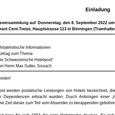
Einladung
sversammlung auf Donnerstag, den 8. September 2022 um
ant Cent-Treize, Hauptstrasse 113 in Binningen (Tramhaltes
***************************************************************************
elistische Informationen
ag zum Thema
hweizerische Hotelpost“
n Max Sutter, Sissach
***************************************************************************
ieder!
ost werden postalische Leistungen von Hotels bezeichnet, die 
n Dependenzen erbracht wurden. Durch Anbringen einer „H
 Die Zeit dieser zum Teil vom Absender zu berappenden gebühren