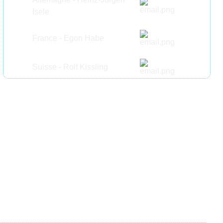
Isele
France - Egon Habe
Suisse -
Rolf Kissling