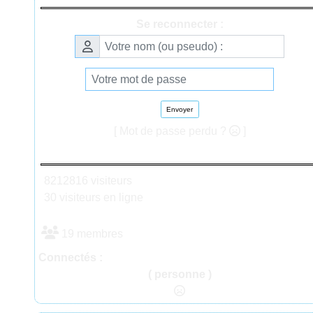
Se reconnecter :
Envoyer
[ Mot de passe perdu ?
]
8212816 visiteurs
30 visiteurs en ligne
19 membres
Connectés :
( personne )