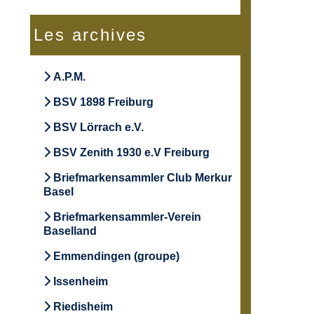
Les archives
A.P.M.
BSV 1898 Freiburg
BSV Lörrach e.V.
BSV Zenith 1930 e.V Freiburg
Briefmarkensammler Club Merkur
Basel
Briefmarkensammler-Verein
Baselland
Emmendingen (groupe)
Issenheim
Riedisheim