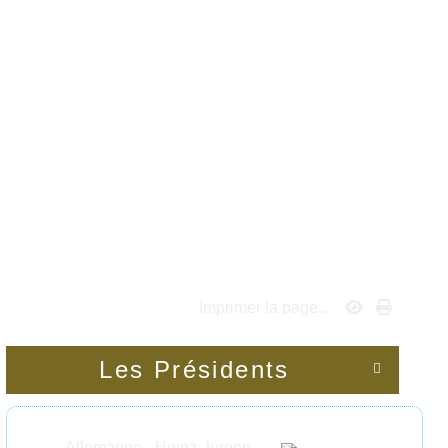
Imprimer la page...
Les Présidents

Allemagne - Heinz-Jürgen