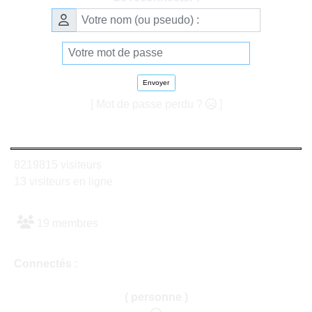
Envoyer
[ Mot de passe perdu ?
]
8219815 visiteurs
13 visiteurs en ligne
19 membres
Connectés :
( personne )