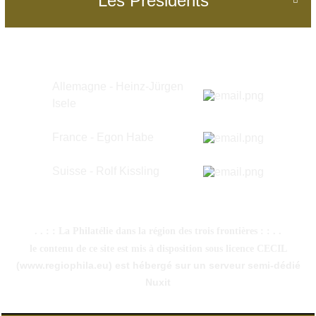
Les Présidents
Allemagne - Heinz-Jürgen
Isele
France - Egon Habe
Suisse -
Rolf Kissling
. . : : La Philatélie dans la région des trois frontières : : . .
le contenu de ce site est mis à disposition sous licence CECIL
(www.regiophila.eu) est hébergé sur un serveur semi-dédié
Nuxit