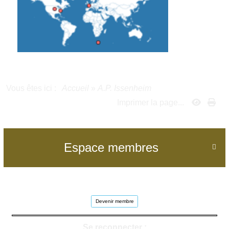
Vous êtes ici :
Accueil
»
A.P. Issenheim
Imprimer la page...
Espace membres

Devenir membre
Se reconnecter :