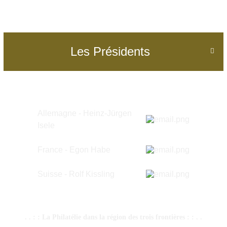
Les Présidents

Allemagne - Heinz-Jürgen
Isele
France - Egon Habe
Suisse -
Rolf Kissling
. . : : La Philatélie dans la région des trois frontières : : . .