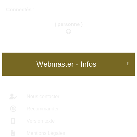
Connectés :
( personne )
Webmaster - Infos

Nous contacter
Recommander
Version texte
Mentions Légales