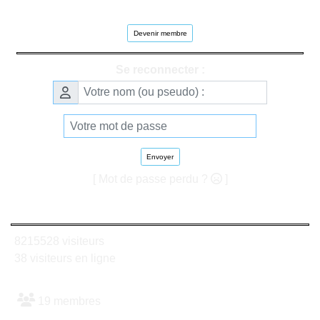
Devenir membre
Se reconnecter :
Envoyer
[ Mot de passe perdu ?
]
8215528 visiteurs
38 visiteurs en ligne
19 membres