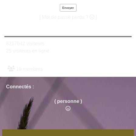
Envoyer
[ Mot de passe perdu ?
]
8217642 visiteurs
25 visiteurs en ligne
19 membres
Connectés :
( personne )