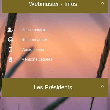
Webmaster - Infos

Nous contacter
Recommander
Version texte
Mentions Légales
Les Présidents
