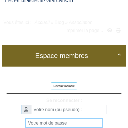
Les Philatélistes de Vieux-Brisach
Vous êtes ici :
Accueil
»
Blog
»
Association
Imprimer la page...
Espace membres

Devenir membre
Se reconnecter :