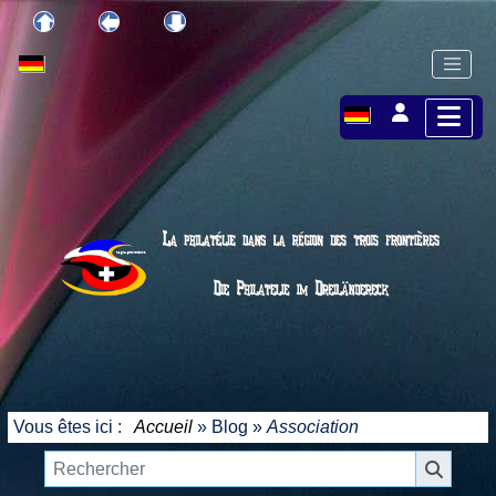
Vous êtes ici :
Accueil
»
Blog
»
Association