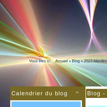
Vous êtes ici :
Accueil
»
Blog
»
2023 Manifes
Calendrier du blog
Blog -
