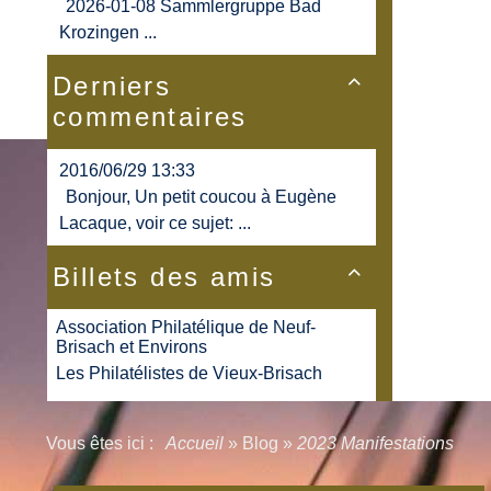
2026-01-08 Sammlergruppe Bad
Krozingen ...
Derniers

commentaires
2016/06/29 13:33
Bonjour, Un petit coucou à Eugène
Lacaque, voir ce sujet: ...
Billets des amis

Association Philatélique de Neuf-
Brisach et Environs
Les Philatélistes de Vieux-Brisach
Vous êtes ici :
Accueil
»
Blog
»
2023 Manifestations