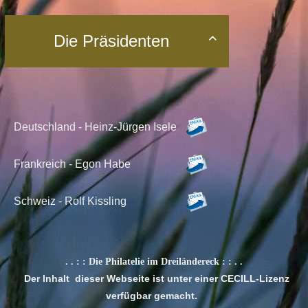
Die Präsidenten

Deutschland - Heinz-Jürgen Isele
Frankreich - Egon Habe
Schweiz -
Rolf Kissling
. . : :
Die Philatelie im Dreiländereck
: : . .
Der Inhalt dieser Webseite ist unter einer CECILL-Lizenz
verfügbar gemacht.