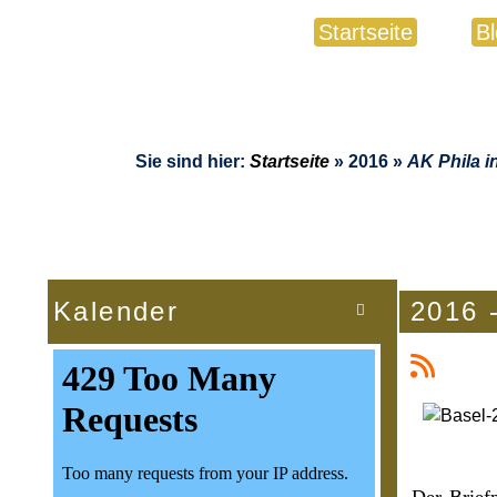
Startseite
B
Sie sind hier:
Startseite
»
2016
»
AK Phila i
Kalender
2016 

Der Brief