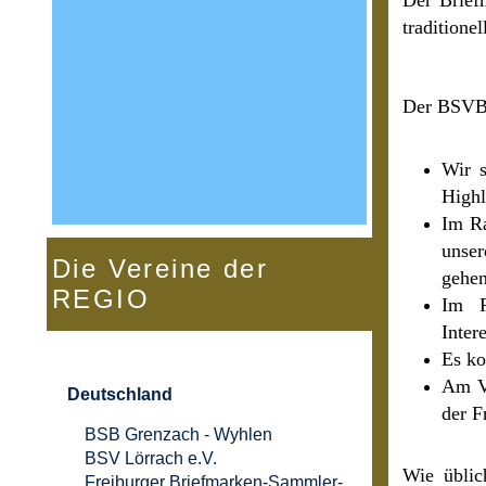
traditione
Der BSVBL 
Wir s
Highl
Im Ra
unser
Die Vereine der
gehe
REGIO
Im R
Inter
Es ko
Am Ve
Deutschland
der F
BSB Grenzach - Wyhlen
BSV Lörrach e.V.
Wie üblic
Freiburger Briefmarken-Sammler-