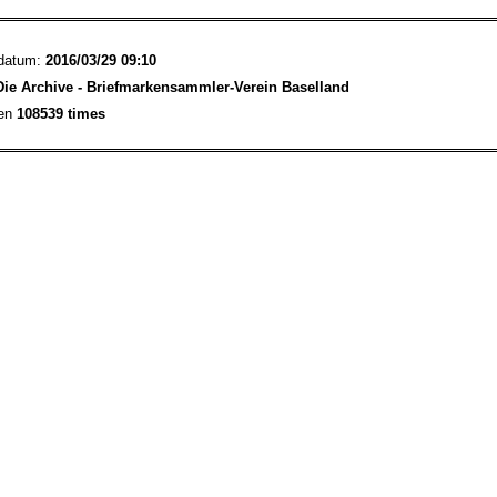
sdatum:
2016/03/29 09:10
Die Archive - Briefmarkensammler-Verein Baselland
sen
108539 times