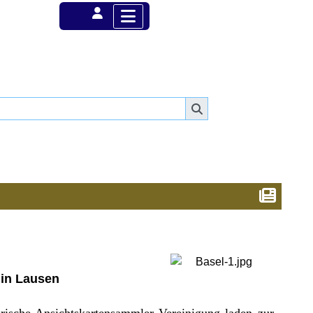
 in Lausen
risc
he Ansichtskartensammler Vereinigung laden zur