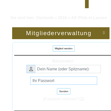
Sie sind hier:
Startseite
»
2016
»
AK Phila in Lausen
Mitgliederverwaltung

Mitglied werden
Reconnect :
Senden
[Passwort verloren?
]