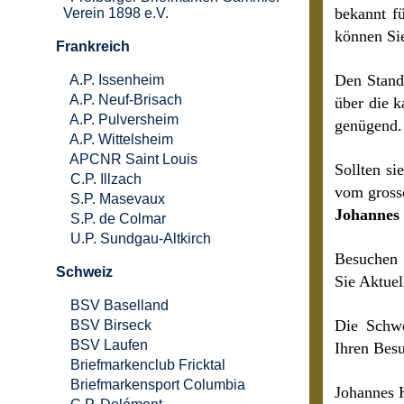
bekannt f
Verein 1898 e.V.
können Si
Frankreich
Den Stand
A.P. Issenheim
A.P. Neuf-Brisach
über die k
A.P. Pulversheim
genügend.
A.P. Wittelsheim
APCNR Saint Louis
Sollten si
C.P. Illzach
vom grosse
S.P. Masevaux
Johannes 
S.P. de Colmar
U.P. Sundgau-Altkirch
Besuchen 
Schweiz
Sie Aktuel
BSV Baselland
Die Schwe
BSV Birseck
BSV Laufen
Ihren Bes
Briefmarkenclub Fricktal
Briefmarkensport Columbia
Johannes 