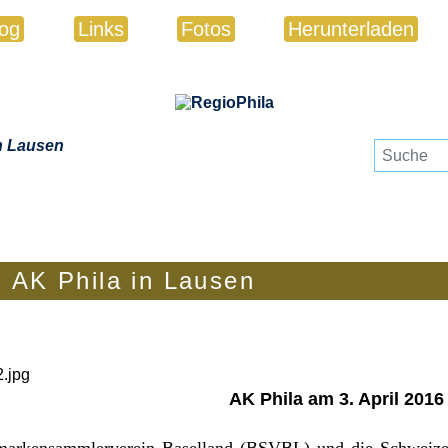
log
Links
Fotos
Herunterladen
n Lausen
- AK Phila in Lausen
AK Phila am 3. April 2016
markensammlerverein Baselland (BSVBL) und die Schweize