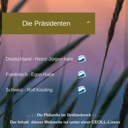
Die Präsidenten

Deutschland - Heinz-Jürgen Isele
Frankreich - Egon Habe
Schweiz -
Rolf Kissling
. . : :
Die Philatelie im Dreiländereck
: : . .
Der Inhalt dieser Webseite ist unter einer CECILL-Lizenz