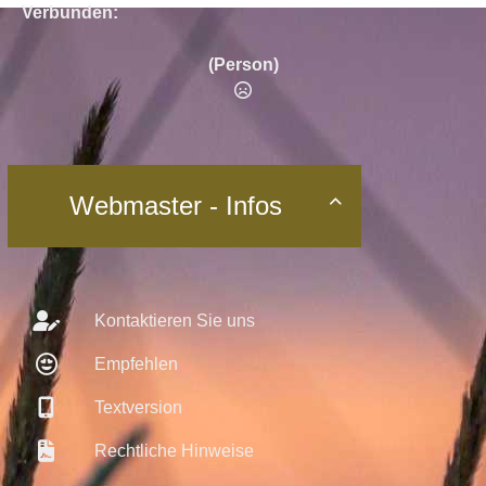
Verbunden:
(Person)
Webmaster - Infos

Kontaktieren Sie uns
Empfehlen
Textversion
Rechtliche Hinweise