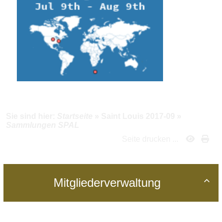
Sie sind hier:
Startseite
»
Saint Louis 2017-09
»
Sammlungen SPAL
Seite drucken ...
Mitgliederverwaltung
