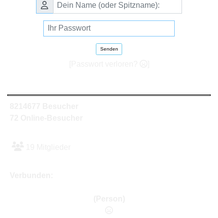
Senden
[Passwort verloren?
]
8214677 Besucher
72 Online-Besucher
19 Mitglieder
Verbunden:
(Person)