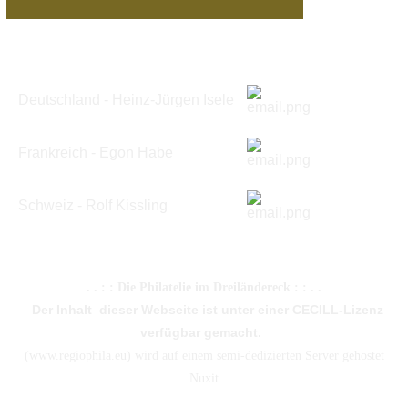
Deutschland - Heinz-Jürgen Isele
Frankreich - Egon Habe
Schweiz -
Rolf Kissling
. . : :
Die Philatelie im Dreiländereck
: : . .
Der Inhalt dieser Webseite ist unter einer CECILL-Lizenz
verfügbar gemacht.
(www.regiophila.eu) wird auf einem semi-dedizierten Server gehostet
Nuxit