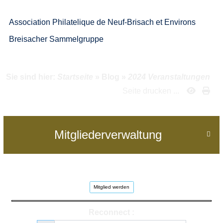
Association Philatelique de Neuf-Brisach et Environs
Breisacher Sammelgruppe
Sie sind hier:
Startseite
»
Blog
»
2024 Veranstaltungen
Seite drucken ...
Mitgliederverwaltung

Mitglied werden
Reconnect :